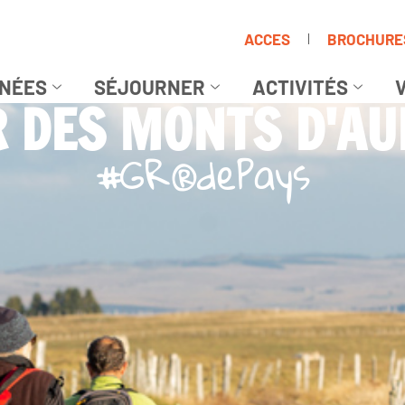
ACCES
BROCHURE
NÉES
SÉJOURNER
ACTIVITÉS
V
 DES MONTS D'A
#GR®dePays