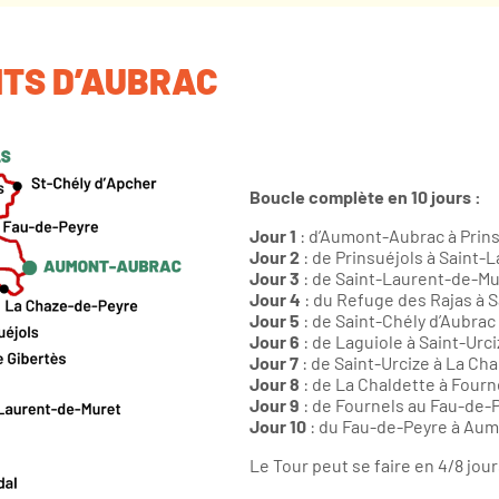
NTS D’AUBRAC
Boucle complète en 10 jours :
Jour 1
: d’Aumont-Aubrac à Prins
Jour 2
: de Prinsuéjols à Saint-
Jour 3
: de Saint-Laurent-de-Mu
Jour 4
: du Refuge des Rajas à S
Jour 5
: de Saint-Chély d’Aubrac 
Jour 6
: de Laguiole à Saint-Urci
Jour 7
: de Saint-Urcize à La Cha
Jour 8
: de La Chaldette à Fourn
Jour 9
: de Fournels au Fau-de-P
Jour 10
: du Fau-de-Peyre à Aum
Le Tour peut se faire en 4/8 jo