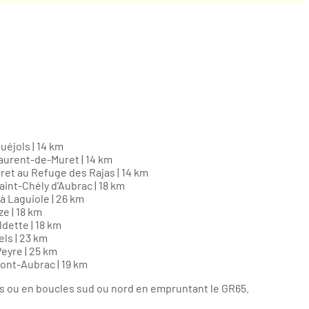
uéjols | 14 km
Laurent-de-Muret | 14 km
ret au Refuge des Rajas | 14 km
aint-Chély d’Aubrac | 18 km
à Laguiole | 26 km
ze | 18 km
ldette | 18 km
els | 23 km
eyre | 25 km
ont-Aubrac | 19 km
urs ou en boucles sud ou nord en empruntant le GR65.