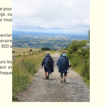
le pour
uge, ou
ur tous
sentier
néraire
: 900 à
uis les
vent et
 chaque