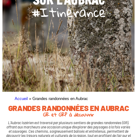
#Itinérance
Accueil
»
Grandes randonnées en Aubrac
GRANDES RANDONNÉES EN AUBRAC
GR et GRP à découvrir
L’Aubrac lozérien est traversé par plusieurs sentiers de grandes randonnées (GR),
offrant aux marcheurs une occasion unique d’explorer des paysages à la fois variés
et sauvages. Ces chemins, soigneusement balisés et entretenus, permettent de
découvrir les trésors naturels et culturels de la région, tout en profitant de l’air pur et