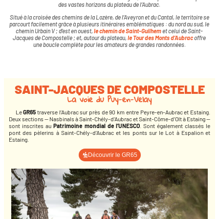
des vastes horizons du plateau de l’Aubrac.
Situé à la croisée des chemins de la Lozère, de l’Aveyron et du Cantal, le territoire se
parcourt facilement grâce à plusieurs itinéraires emblématiques : du nord au sud, le
chemin Urbain V ; d’est en ouest,
le chemin de Saint-Guilhem
et celui de Saint-
Jacques de Compostelle ; et, autour du plateau,
le Tour des Monts d’Aubrac
offre
une boucle complète pour les amateurs de grandes randonnées.
SAINT-JACQUES DE COMPOSTELLE
La voie du Puy-en-Velay
Le
GR65
traverse l’Aubrac sur près de 90 km entre Peyre-en-Aubrac et Estaing.
Deux sections — Nasbinals à Saint-Chély-d’Aubrac et Saint-Côme-d’Olt à Estaing —
sont inscrites au
Patrimoine mondial de l’UNESCO
. Sont également classés le
pont des pèlerins à Saint-Chély-d’Aubrac et les ponts sur le Lot à Espalion et
Estaing.
Découvrir le GR65