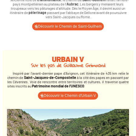
pays montpelliérain au plateau de l’
Aubrac
. Les bergers y menaient leurs
troupeaux vers les pâturages d’altitude. Dès le Moyen Âge, il devint aussi un
itinéraire de
pèlerinage
passant par l’abbaye de Gellone avant de poursuivre
vers Saint-Jacques ou Rome.
Découvrir le Chemin de Saint-Guilhem
URBAIN V
Sur les pas de Guillaume Grimoard
Inspiré par l’avant-dernier pape d’Avignon, cet itinéraire de 435 km relie le
chemin de
Saint-Jacques-de-Compostelle
à la cité des papes en passant par
les Cévennes. Voie de rencontre entre territoires et cultures, il traverse quatre
sites inscrits au
Patrimoine mondial de l’UNESCO
.
Découvrir le Chemin d'Urbain V