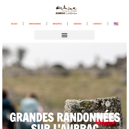
ACCES
BROCHURES
GROUPES
AGENDA
CONTACT
GRANDES RANDONNÉES
SUR L'AUBRAC