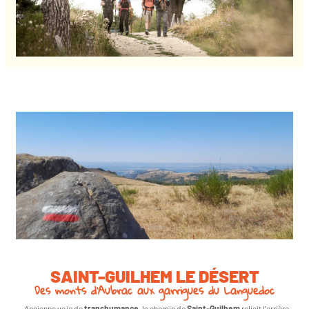
SAINT-GUILHEM LE DÉSERT
Des monts d’Aubrac aux garrigues du Languedoc
Ancienne voie de
transhumance
, le chemin de
Saint-Guilhem
reliait l’arrière-