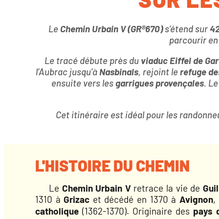
Le
Chemin Urbain V (GR®670)
s’étend sur
4
parcourir en
Le tracé débute près du
viaduc Eiffel de Gar
l’Aubrac jusqu’à
Nasbinals
, rejoint le
refuge de
ensuite vers les
garrigues provençales
. L
Cet itinéraire est idéal pour les randon
L'HISTOIRE DU CHEMIN
Le
Chemin Urbain V
retrace la vie de
Gui
1310 à
Grizac
et décédé en 1370 à
Avignon
,
catholique
(1362-1370). Originaire des
pays d