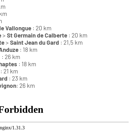
km
 km
m
 de Vallongue
: 20 km
e
>
St Germain de Calberte
: 20 km
te
>
Saint Jean du Gard
: 21,5 km
Anduze
: 18 km
s
: 26 km
Chaptes
: 18 km
: 21 km
ard
: 23 km
vignon
: 26 km