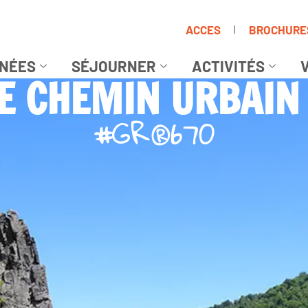
ACCES
BROCHURE
NÉES
SÉJOURNER
ACTIVITÉS
V
E CHEMIN URBAIN
#GR®670