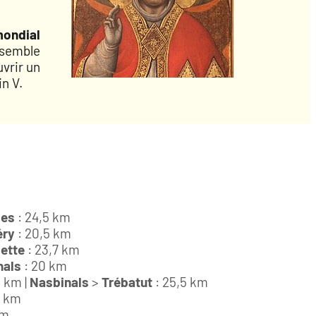
mondial
nsemble
vrir un
in V.
les
: 24,5 km
éry
: 20,5 km
dette
: 23,7 km
nals
: 20 km
6 km |
Nasbinals
>
Trébatut
: 25,5 km
8 km
km