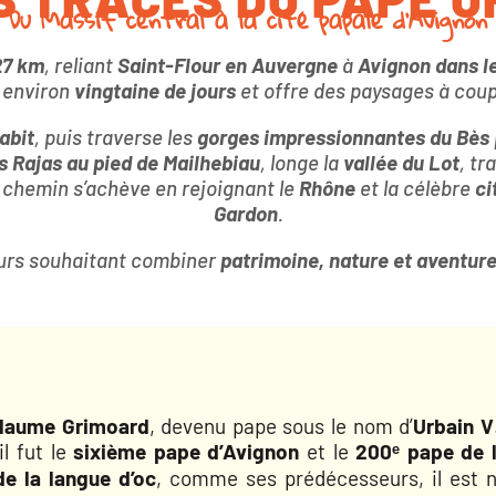
Du Massif central à la cité papale d’Avignon
27 km
, reliant
Saint-Flour en Auvergne
à
Avignon dans l
 environ
vingtaine de jours
et offre des paysages à coupe
abit
, puis traverse les
gorges impressionnantes du Bès
s Rajas au pied de Mailhebiau
, longe la
vallée du Lot
, tr
e chemin s’achève en rejoignant le
Rhône
et la célèbre
ci
Gardon
.
neurs souhaitant combiner
patrimoine, nature et aventur
llaume Grimoard
, devenu pape sous le nom d’
Urbain V
 il fut le
sixième pape d’Avignon
et le
200ᵉ pape de l
e la langue d’oc
, comme ses prédécesseurs, il est n