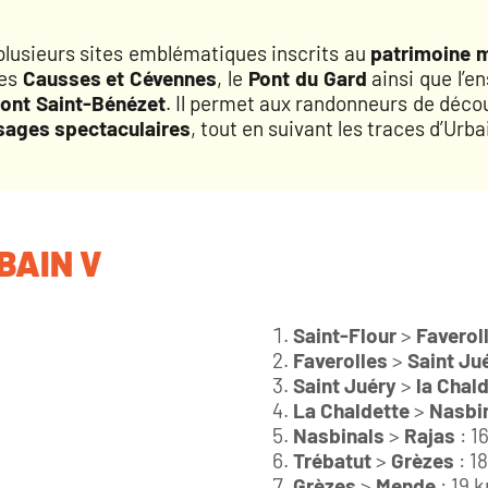
e plusieurs sites emblématiques inscrits au
patrimoine 
les
Causses et Cévennes
, le
Pont du Gard
ainsi que l’e
pont Saint-Bénézet
. Il permet aux randonneurs de décou
ysages spectaculaires
, tout en suivant les traces d’Urba
BAIN V
Saint-Flour
>
Faverol
Faverolles
>
Saint Ju
Saint Juéry
>
la Chal
La Chaldette
>
Nasbi
Nasbinals
>
Rajas
: 1
Trébatut
>
Grèzes
: 1
Grèzes
>
Mende
: 19 