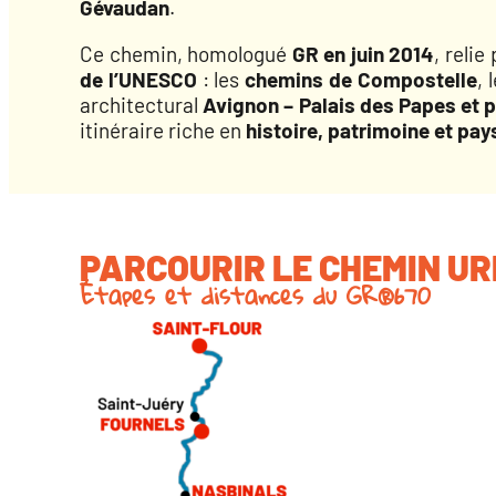
Gévaudan
.
Ce chemin, homologué
GR en juin 2014
, reli
de l’UNESCO
: les
chemins de Compostelle
, 
architectural
Avignon – Palais des Papes et 
itinéraire riche en
histoire, patrimoine et pa
PARCOURIR LE CHEMIN UR
Étapes et distances du GR®670