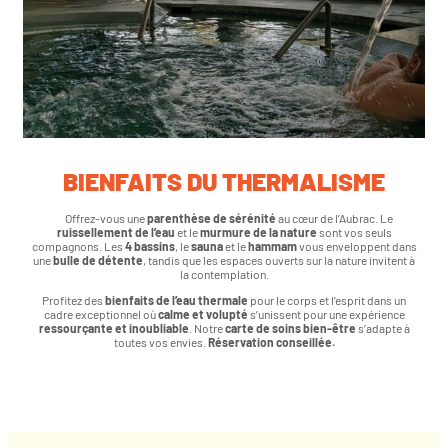
BIENFAITS DU THERMALISME
Offrez-vous une
parenthèse de sérénité
au cœur de l’Aubrac. Le
ruissellement de l’eau
et le
murmure de la nature
sont vos seuls
compagnons. Les
4 bassins
, le
sauna
et le
hammam
vous enveloppent dans
une
bulle de détente
, tandis que les espaces ouverts sur la nature invitent à
la contemplation.
Profitez des
bienfaits de l’eau thermale
pour le corps et l’esprit dans un
cadre exceptionnel où
calme et volupté
s’unissent pour une expérience
ressourçante et inoubliable
. Notre
carte de soins bien-être
s’adapte à
toutes vos envies.
Réservation conseillée.