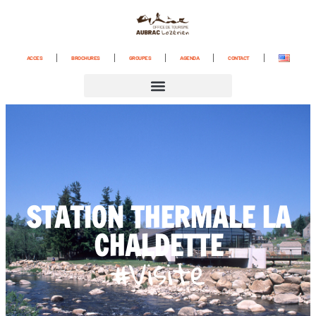
content
ACCES
BROCHURES
GROUPES
AGENDA
CONTACT
STATION THERMALE LA
CHALDETTE
#Visite