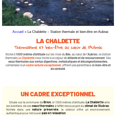
Accueil
»
La Chaldette – Station thermale et bien-être en Aubrac
LA CHALDETTE
Thermalisme et bien-être au cœur de l’Aubrac
Niché à
1 000 mètres d’altitude
sur les rives du
Bès
, au cœur de l’
Aubrac
, la station
thermale
La Chaldette
vous invite à un séjour de
détente et de ressourcement
. Ses
eaux thermales aux vertus digestives, métaboliques et décongestionnantes
,
combinées à un
cadre naturel exceptionnel
, offrent une parenthèse de
bien-être et
de sérénité
.
UN CADRE EXCEPTIONNEL
Située sur la commune de
Brion
, à 1 000 mètres d’altitude,
La Chaldette
allie
les bienfaits de ses
eaux thermales
à l’effet ressourçant du
climat de l’Aubrac
.
Nichée dans une
nature préservée
, la station offre un environnement
authentique pour retrouver
paix et relaxation
.