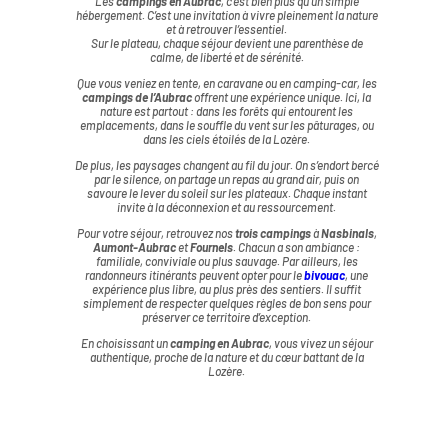
Les
campings en Aubrac
, c’est bien plus qu’un simple
hébergement. C’est une invitation à vivre pleinement la nature
et à retrouver l’essentiel.
Sur le plateau, chaque séjour devient une parenthèse de
calme, de liberté et de sérénité.
Que vous veniez en tente, en caravane ou en camping-car, les
campings de l’Aubrac
offrent une expérience unique. Ici, la
nature est partout : dans les forêts qui entourent les
emplacements, dans le souffle du vent sur les pâturages, ou
dans les ciels étoilés de la Lozère.
De plus, les paysages changent au fil du jour. On s’endort bercé
par le silence, on partage un repas au grand air, puis on
savoure le lever du soleil sur les plateaux. Chaque instant
invite à la déconnexion et au ressourcement.
Pour votre séjour, retrouvez nos
trois campings
à
Nasbinals
,
Aumont-Aubrac
et
Fournels
. Chacun a son ambiance :
familiale, conviviale ou plus sauvage. Par ailleurs, les
randonneurs itinérants peuvent opter pour le
bivouac
, une
expérience plus libre, au plus près des sentiers. Il suffit
simplement de respecter quelques règles de bon sens pour
préserver ce territoire d’exception.
En choisissant un
camping en Aubrac
, vous vivez un séjour
authentique, proche de la nature et du cœur battant de la
Lozère.