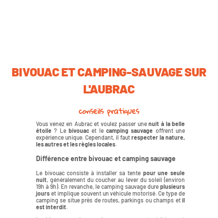
BIVOUAC ET CAMPING-SAUVAGE SUR
L'AUBRAC
conseils pratiques
Vous venez en Aubrac et voulez passer une
nuit à la belle
étoile
? Le
bivouac
et le
camping sauvage
offrent une
expérience unique. Cependant, il faut
respecter la nature,
les autres et les règles locales
.
Différence entre bivouac et camping sauvage
Le bivouac consiste à installer sa tente
pour une seule
nuit
, généralement du coucher au lever du soleil (environ
19h à 9h). En revanche, le camping sauvage dure
plusieurs
jours
et implique souvent un véhicule motorisé. Ce type de
camping se situe près de routes, parkings ou champs et
il
est interdit
.