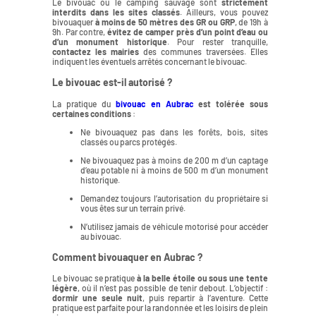
Le bivouac ou le camping sauvage sont
strictement
interdits dans les sites classés
. Ailleurs, vous pouvez
bivouaquer
à moins de 50 mètres des GR ou GRP
, de 19h à
9h. Par contre,
évitez de camper près d’un point d’eau ou
d’un monument historique
. Pour rester tranquille,
contactez les mairies
des communes traversées. Elles
indiquent les éventuels arrêtés concernant le bivouac.
Le bivouac est-il autorisé ?
La pratique du
bivouac en Aubrac
est tolérée sous
certaines conditions
:
Ne bivouaquez pas dans les forêts, bois, sites
classés ou parcs protégés.
Ne bivouaquez pas à moins de 200 m d’un captage
d’eau potable ni à moins de 500 m d’un monument
historique.
Demandez toujours l’autorisation du propriétaire si
vous êtes sur un terrain privé.
N’utilisez jamais de véhicule motorisé pour accéder
au bivouac.
Comment bivouaquer en Aubrac ?
Le bivouac se pratique
à la belle étoile ou sous une tente
légère
, où il n’est pas possible de tenir debout. L’objectif :
dormir une seule nuit
, puis repartir à l’aventure. Cette
pratique est parfaite pour la randonnée et les loisirs de plein