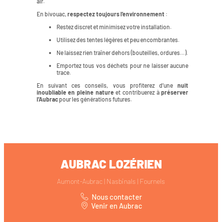
air.
En bivouac,
respectez toujours l’environnement
:
Restez discret et minimisez votre installation.
Utilisez des tentes légères et peu encombrantes.
Ne laissez rien traîner dehors (bouteilles, ordures…).
Emportez tous vos déchets pour ne laisser aucune
trace.
En suivant ces conseils, vous profiterez d’une
nuit
inoubliable en pleine nature
et contribuerez à
préserver
l’Aubrac
pour les générations futures.
AUBRAC LOZÉRIEN
Aumont-Aubrac | Nasbinals | Fournels
Nous contacter
Venir en Aubrac