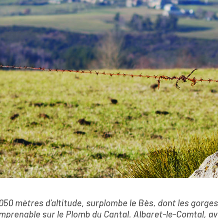
1050 mètres d’altitude, surplombe le Bès, dont les gorges
mprenable sur le Plomb du Cantal. Albaret-le-Comtal, ave