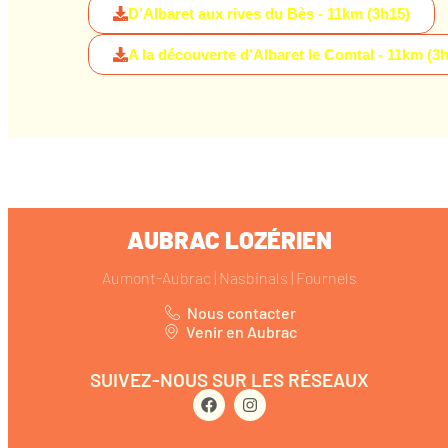
D’Albaret aux rives du Bès - 11km (3h15)
A la découverte d’Albaret le Comtal - 11km (3
AUBRAC LOZÉRIEN
Aumont-Aubrac | Nasbinals | Fournels
Nous contacter
Venir en Aubrac
SUIVEZ-NOUS SUR LES RÉSEAUX