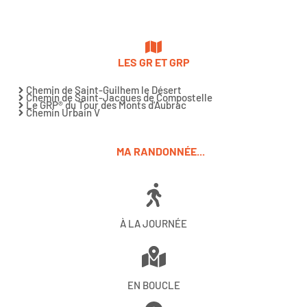
LES GR ET GRP
Chemin de Saint-Guilhem le Désert
Chemin de Saint-Jacques de Compostelle
Le GRP® du Tour des Monts d'Aubrac
Chemin Urbain V
MA RANDONNÉE...
À LA JOURNÉE
EN BOUCLE