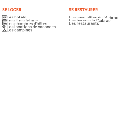
SE LOGER
SE RESTAURER
Les hôtels
Les spécialités de l'Aubrac
Les gîtes d'étape
Les burons de l'Aubrac
Les restaurants
Les chambres d'hôtes
Les locations de vacances
Les campings